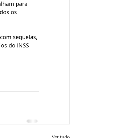
alham para 
idos os 
 com sequelas, 
os do INSS 
Ver tudo