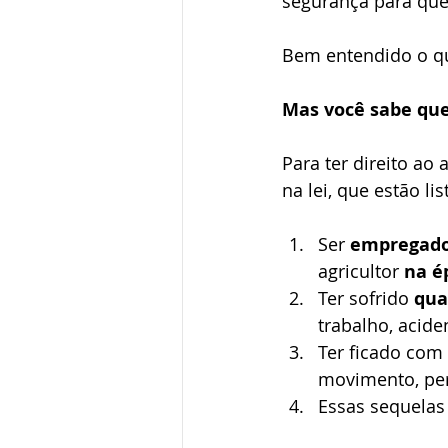
segurança para que
Bem entendido o que
Mas você sabe que
Para ter direito ao 
na lei, que estão li
Ser 
empregado 
agricultor 
na é
Ter sofrido 
qua
trabalho, acide
Ter ficado com 
movimento, perd
Essas sequelas