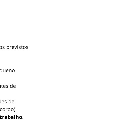
os previstos 
equeno 
ntes de 
ões de 
corpo).
 trabalho
. 