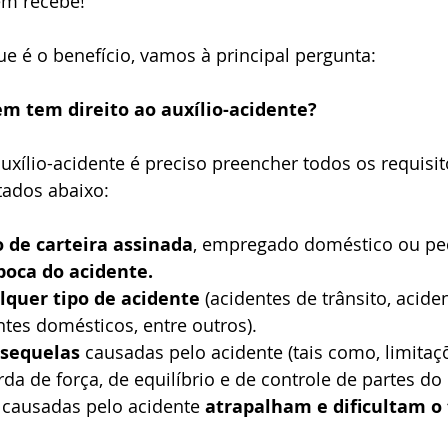
m recebe! 
 é o benefício, vamos à principal pergunta: 
m tem direito ao auxílio-acidente?
auxílio-acidente é preciso preencher todos os requisit
stados abaixo:
de carteira assinada
, empregado doméstico ou p
poca do acidente.
lquer tipo de acidente
 (acidentes de trânsito, acide
ntes domésticos, entre outros).
sequelas
 causadas pelo acidente (tais como, limitaç
a de força, de equilíbrio e de controle de partes do 
 causadas pelo acidente 
atrapalham e dificultam o