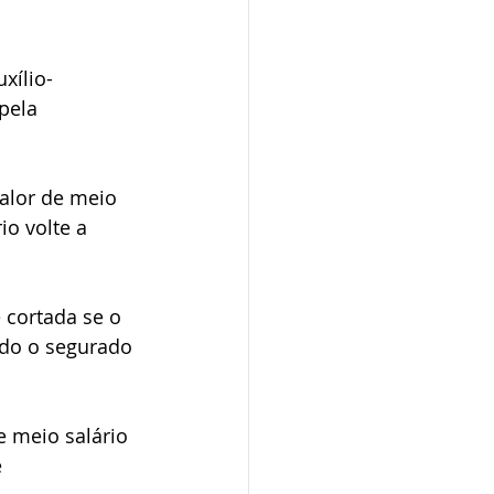
xílio-
pela 
alor de meio 
o volte a 
 cortada se o 
ndo o segurado 
 meio salário 
 